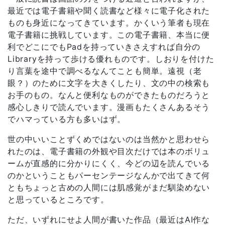
最近では電子書籍や聞く読書など様々に電子化された
ものも身近になってきています。かくいう筆者も現在
電子書籍に挑戦しています。この電子書籍、本当に便
利でどこにでもPadを持っていきさえすれば自分の
Libraryを持って歩ける優れものです。しおりを付けた
り言葉を途中で調べるなんてことも簡単。遠視（老
眼？）のために文字を大きくしたり、文の中の検索も
お手のもの。なんと便利なものができたものだろうと
感心しきりで読んでいます。漫画もたくさんあるそう
でハマっている方も多いはず。
世の中いいことずくめではないのは当然かと思わせら
れたのは、電子書籍の外観や目次だけでは本のボリュ
ームが直感的に分かりにくく、今どの辺を読んでいる
のかということもパーセンテージなんかで出てきて何
ともちょっと古めの人間には肌感覚がまだ馴染めない
と思っているところです。
ただ、いずれにせよ人間が書いた作品（最近はAI作な