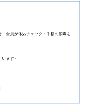
け、全員が体温チェック・手指の消毒を
います<_
す